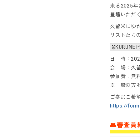
来る2025
登壇いただ
久留米にゆ
リストたち
🎖️KURU
日 時：202
会 場：久留
参加費：無
※一般の方
ご参加ご希
https://fo
👥審査員