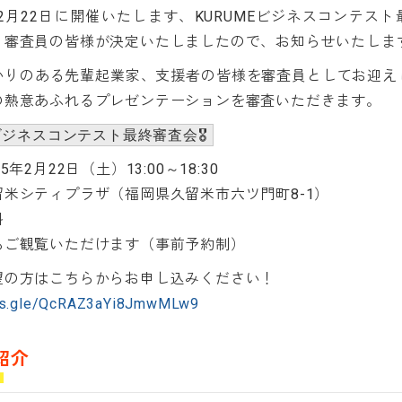
年2月22日に開催いたします、KURUMEビジネスコンテス
く審査員の皆様が決定いたしましたので、お知らせいたしま
かりのある先輩起業家、支援者の皆様を審査員としてお迎え
の熱意あふれるプレゼンテーションを審査いただきます。
MEビジネスコンテスト最終審査会🎖️
5年2月22日（土）13:00～18:30
米シティプラザ（福岡県久留米市六ツ門町8-1）
料
もご観覧いただけます（事前予約制）
望の方はこちらからお申し込みください！
rms.gle/QcRAZ3aYi8JmwMLw9
紹介