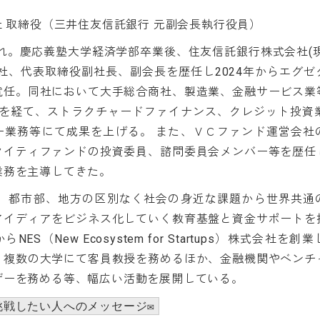
社 取締役（三井住友信託銀行 元副会長執行役員）
まれ。慶応義塾大学経済学部卒業後、住友信託銀行株式会社(
社、代表取締役副社長、副会長を歴任し2024年からエグゼ
就任。同社において大手総合商社、製造業、金融サービス業
Mを経て、ストラクチャードファイナンス、クレジット投資業
ー業務等にて成果を上げる。 また、ＶＣファンド運営会社
クイティファンドの投資委員、諮問委員会メンバー等を歴任
業務を主導してきた。
には、都市部、地方の区別なく社会の身近な課題から世界共通
アイディアをビジネス化していく教育基盤と資金サポートを
NES（New Ecosystem for Startups）株式会社を
、複数の大学にて客員教授を務めるほか、金融機関やベンチ
ザーを務める等、幅広い活動を展開している。
挑戦したい人へのメッセージ✉️