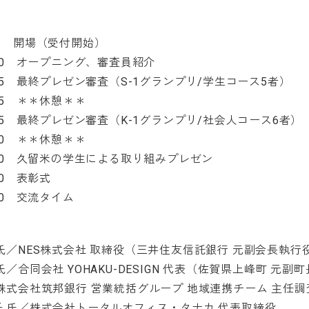
〜 開場（受付開始）
3:10 オープニング、審査員紹介
4:25 最終プレゼン審査（S-1グランプリ/学生コース5者）
4:35 ＊＊休憩＊＊
6:05 最終プレゼン審査（K-1グランプリ/社会人コース6者）
6:30 ＊＊休憩＊＊
17:30 久留米の学生による取り組みプレゼン
:00 表彰式
:30 交流タイム
吾 氏／NES株式会社 取締役（三井住友信託銀行 元副会長執
 氏／合同会社 YOHAKU-DESIGN 代表（佐賀県上峰町 元副
氏／株式会社筑邦銀行 営業統括グループ 地域連携チーム 主任調
智子 氏／株式会社トータルオフィス・タナカ 代表取締役