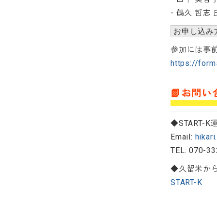
- 鶴久 哲
お申し込み
参加には事
https://for
📗お問い
◆START
Email:
hikar
TEL: 070-3
◆久留米から
START-K