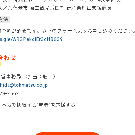
志 氏／久留米市 商工観光労働部 新産業創出支援課長
方法
前予約が必要です。以下のフォームよりお申し込みください
ms.gle/ARGPekciErScNBGS9
合わせ
-K運営事務局 （担当：肥田）
i.hida@tohmatsu.co.jp
328-2562
本気で挑戦する"若者"を応援する