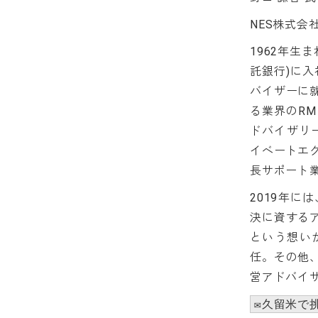
NES株式会
1962年生
託銀行)に入
バイザーに
る業界のR
ドバイザリ
イベートエ
長サポート
2019年
決に資する
という想いから
任。その他
営アドバイ
✉️久留米で