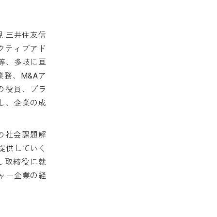
現 三井住友信
クティブアド
等、多岐に亘
務、M&Aア
の役員、プラ
し、企業の成
の社会課題解
提供していく
創業し取締役に就
ャー企業の経