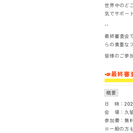
世界中のど
気でサポー
--
最終審査会
らの貴重な
皆様のご参
📣最終審
概要
日 時：202
会 場：久留
参加費：無
※一般の方