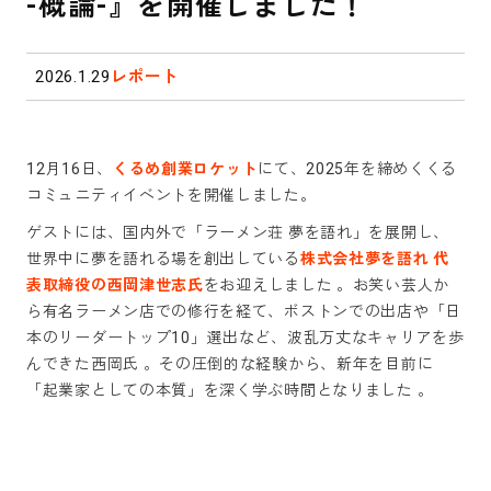
-概論-』を開催しました！
2026.1.29
レポート
12月16日、
くるめ創業ロケット
にて、2025年を締めくくる
コミュニティイベントを開催しました。
ゲストには、国内外で「ラーメン荘 夢を語れ」を展開し、
世界中に夢を語れる場を創出している
株式会社夢を語れ 代
表取締役の西岡津世志氏
をお迎えしました 。お笑い芸人か
ら有名ラーメン店での修行を経て、ボストンでの出店や「日
本のリーダートップ10」選出など、波乱万丈なキャリアを歩
んできた西岡氏 。その圧倒的な経験から、新年を目前に
「起業家としての本質」を深く学ぶ時間となりました 。