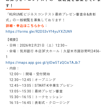
す！
「KURUMEビジネスコンテスト最終プレゼン審査会&表彰
式」の一般観覧を募集しております！
詳細・申込はこちらから
：
https://forms.gle/R2D53vYf4yuYXZUN9
【概要】
・日時：2026年2月21日（土）12:30～
・会場：筑邦銀行 本店3F大ホール｜久留米市諏訪野町2456-
1
https://maps.app.goo.gl/ijtDw5TzQCisTAJb7
・内容：
12:00〜｜開場・受付開始
12:30〜12:45｜オープニング
12:45〜13:05｜START-K卒業生プレゼン
13:05〜15:30｜最終プレゼン審査
15:30〜16:15｜トークセッション
16:15〜16:45｜表彰式・クロージング